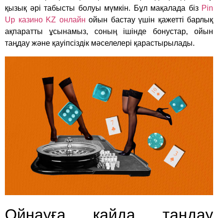
қызық әрі табысты болуы мүмкін. Бұл мақалада біз
Pin
Up казино KZ онлайн
ойын бастау үшін қажетті барлық
ақпаратты ұсынамыз, соның ішінде бонустар, ойын
таңдау және қауіпсіздік мәселелері қарастырылады.
Ойнауға қайда таңдау