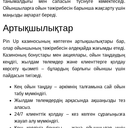
танымалдығы мен сапасын түсінуге көмектеседі.
Ойыншыларға ойын тәжірибесін барынша жақсарту үшін
маңызды ақпарат береді.
Артықшылықтар
Pin Up казиносының көптеген артықшылықтары бар,
олар ойыншының тәжірибесін әлдеқайда жағымды етеді.
Казиноның бонустары мен акциялары, ойын таңдаудың
кеңдігі, жылдам төлемдер және клиенттерге қолдау
көрсету қызметі – бұлардың барлығы ойыншы үшін
пайдасын тигізеді.
Кең ойын таңдау – әркімнің талғамына сай ойын
табу мүмкіндігі.
Жылдам төлемдердің арқасында ақшаңызды тез
аласыз.
24/7 клиенттік қолдау – кез келген сұрағыңызға
жауап алу мүмкіндігі.
Қош келдіңіз бонусы – жаңа ойыншылар үшін