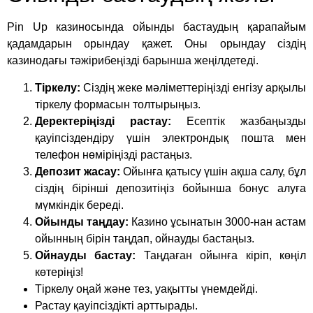
Pin Up казиносында ойынды бастаудың қарапайым
қадамдарын орындау қажет. Оны орындау сіздің
казинодағы тәжірибеңізді барынша жеңілдетеді.
Тіркелу:
Сіздің жеке мәліметтеріңізді енгізу арқылы
тіркелу формасын толтырыңыз.
Деректеріңізді растау:
Есептік жазбаңызды
қауіпсіздендіру үшін электрондық пошта мен
телефон нөміріңізді растаңыз.
Депозит жасау:
Ойынға қатысу үшін ақша салу, бұл
сіздің бірінші депозитіңіз бойынша бонус алуға
мүмкіндік береді.
Ойынды таңдау:
Казино ұсынатын 3000-нан астам
ойынның бірін таңдап, ойнауды бастаңыз.
Ойнауды бастау:
Таңдаған ойынға кіріп, көңіл
көтеріңіз!
Тіркелу оңай және тез, уақытты үнемдейді.
Растау қауіпсіздікті арттырады.