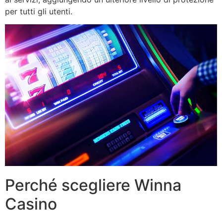
per tutti gli utenti.
Perché scegliere Winna
Casino