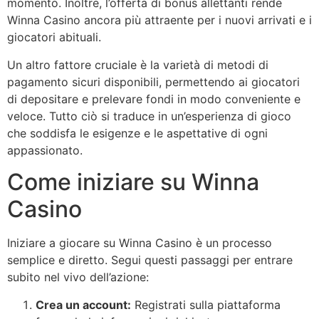
momento. Inoltre, l’offerta di bonus allettanti rende
Winna Casino ancora più attraente per i nuovi arrivati e i
giocatori abituali.
Un altro fattore cruciale è la varietà di metodi di
pagamento sicuri disponibili, permettendo ai giocatori
di depositare e prelevare fondi in modo conveniente e
veloce. Tutto ciò si traduce in un’esperienza di gioco
che soddisfa le esigenze e le aspettative di ogni
appassionato.
Come iniziare su Winna
Casino
Iniziare a giocare su Winna Casino è un processo
semplice e diretto. Segui questi passaggi per entrare
subito nel vivo dell’azione:
Crea un account:
Registrati sulla piattaforma