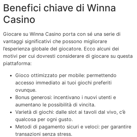
Benefici chiave di Winna
Casino
Giocare su Winna Casino porta con sé una serie di
vantaggi significativi che possono migliorare
l’esperienza globale del giocatore. Ecco alcuni dei
motivi per cui dovresti considerare di giocare su questa
piattaforma:
Gioco ottimizzato per mobile: permettendo
accesso immediato ai tuoi giochi preferiti
ovunque.
Bonus generosi: incentivano i nuovi utenti e
aumentano le possibilità di vincita.
Varietà di giochi: dalle slot ai tavoli dal vivo, c’è
qualcosa per ogni gusto.
Metodi di pagamento sicuri e veloci: per garantire
transazioni senza stress.