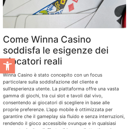
Come Winna Casino
soddisfa le esigenze dei
Open toolbar
giocatori reali
Winna Casino è stato concepito con un focus
particolare sulla soddisfazione del cliente e
sull’esperienza utente. La piattaforma offre una vasta
gamma di giochi, tra cui slot e tavoli dal vivo,
consentendo ai giocatori di scegliere in base alle
proprie preferenze. L’app mobile è ottimizzata per
garantire che il gameplay sia fluido e senza interruzioni,
rendendo il gioco accessibile ovunque e in qualsiasi