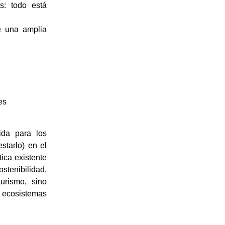
s: todo está
e una amplia
es
ida para los
starlo) en el
tica existente
stenibilidad,
urismo, sino
 ecosistemas