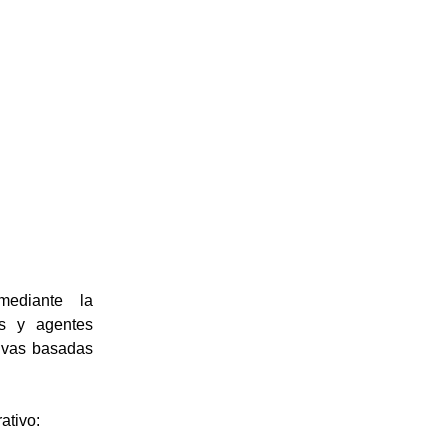
ediante la
es y agentes
tivas basadas
ativo: