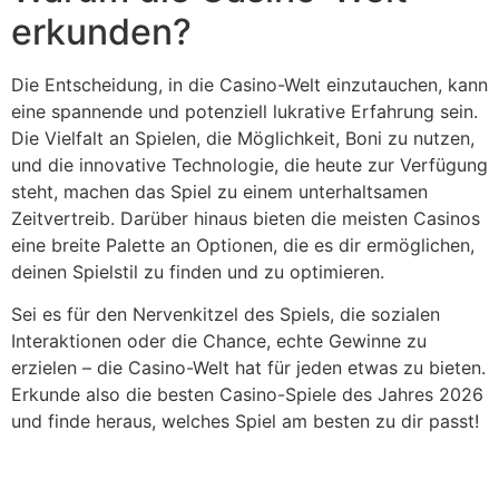
erkunden?
Die Entscheidung, in die Casino-Welt einzutauchen, kann
eine spannende und potenziell lukrative Erfahrung sein.
Die Vielfalt an Spielen, die Möglichkeit, Boni zu nutzen,
und die innovative Technologie, die heute zur Verfügung
steht, machen das Spiel zu einem unterhaltsamen
Zeitvertreib. Darüber hinaus bieten die meisten Casinos
eine breite Palette an Optionen, die es dir ermöglichen,
deinen Spielstil zu finden und zu optimieren.
Sei es für den Nervenkitzel des Spiels, die sozialen
Interaktionen oder die Chance, echte Gewinne zu
erzielen – die Casino-Welt hat für jeden etwas zu bieten.
Erkunde also die besten Casino-Spiele des Jahres 2026
und finde heraus, welches Spiel am besten zu dir passt!