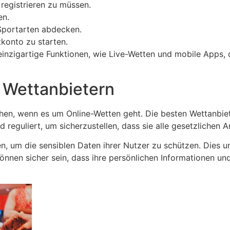
 registrieren zu müssen.
en.
 Sportarten abdecken.
tkonto zu starten.
einzigartige Funktionen, wie Live-Wetten und mobile Apps, d
i Wettanbietern
stehen, wenn es um Online-Wetten geht. Die besten Wettanbi
d reguliert, um sicherzustellen, dass sie alle gesetzlichen 
n, um die sensiblen Daten ihrer Nutzer zu schützen. Dies 
nnen sicher sein, dass ihre persönlichen Informationen und