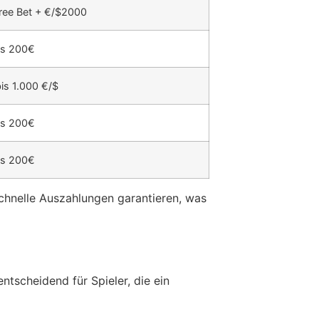
ree Bet + €/$2000
is 200€
is 1.000 €/$
is 200€
is 200€
schnelle Auszahlungen garantieren, was
tscheidend für Spieler, die ein