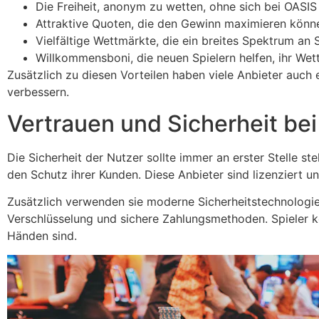
Die Freiheit, anonym zu wetten, ohne sich bei OASIS
Attraktive Quoten, die den Gewinn maximieren könn
Vielfältige Wettmärkte, die ein breites Spektrum an
Willkommensboni, die neuen Spielern helfen, ihr Wet
Zusätzlich zu diesen Vorteilen haben viele Anbieter auch 
verbessern.
Vertrauen und Sicherheit be
Die Sicherheit der Nutzer sollte immer an erster Stelle 
den Schutz ihrer Kunden. Diese Anbieter sind lizenziert un
Zusätzlich verwenden sie moderne Sicherheitstechnologie
Verschlüsselung und sichere Zahlungsmethoden. Spieler kö
Händen sind.