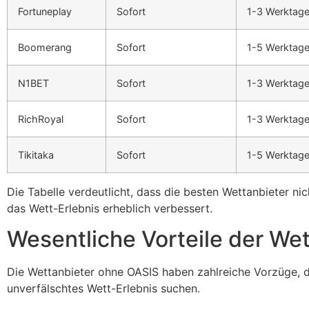
Fortuneplay
Sofort
1-3 Werktag
Boomerang
Sofort
1-5 Werktag
N1BET
Sofort
1-3 Werktag
RichRoyal
Sofort
1-3 Werktag
Tikitaka
Sofort
1-5 Werktag
Die Tabelle verdeutlicht, dass die besten Wettanbieter n
das Wett-Erlebnis erheblich verbessert.
Wesentliche Vorteile der We
Die Wettanbieter ohne OASIS haben zahlreiche Vorzüge, di
unverfälschtes Wett-Erlebnis suchen.