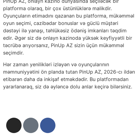
PinUp AZ, onlayn kazino dünyasında seçiləcək bir
platforma olaraq, bir çox üstünlüklərə malikdir.
Oyunçuların etimadını qazanan bu platforma, mükəmməl
oyun seçimi, cazibədar bonuslar və güclü müştəri
dəstəyi ilə yanaşı, təhlükəsiz ödəniş imkanları təqdim
edir. Əgər siz də onlayn kazinoda yüksək keyfiyyətli bir
təcrübə arıyorsanız, PinUp AZ sizin üçün mükəmməl
seçimdir.
Hər zaman yenilikləri izləyən və oyunçularının
məmnuniyyətini ön planda tutan PinUp AZ, 2026-cı ildən
etibarən daha da inkişaf etməkdədir. Bu platformadan
yararlanaraq, siz də əyləncə dolu anlar keçirə bilərsiniz.