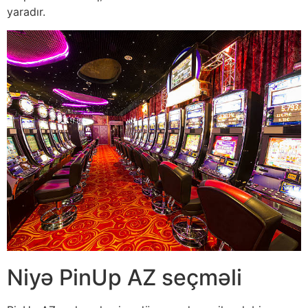
yaradır.
Niyə PinUp AZ seçməli