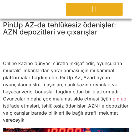
ABOUT PROJECT
PinUp AZ-da təhlükəsiz ödənişlər:
AZN depozitləri və çıxarışlar
Online kazino dünyası sürətlə inkişaf edir, oyunçuların
müxtəlif imkanlardan yararlanması için mükəmməl
platformalar təqdim edir. PinUp AZ, Azərbaycan
oyunçularına slot maşınları, canlı kazino oyunları və
həyəcanverici bonuslar təqdim edən bir platformadır.
Oyunçuların daha çox məlumat əldə etməsi üçün
pin up
istifadə etmələri, təhlükəsiz ödənişlər, AZN ilə depozitlər
və çıxarışlar barədə bilikləri ilə bağlı ətraflı məlumat
verəcəyik.