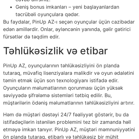
Geniş bonus imkanları – yeni başlayanlardan
təcrübəli oyunçulara qədər.
Bu faydalar, PinUp AZ-ı seçən oyunçular üçün cazibədar
edən amillərdir. Onlar, əyləncənin yanında, gəlir gətirici
fürsətlər də təqdim edir.
Təhlükəsizlik və etibar
PinUp AZ, oyunçularının təhlükəsizliyini ön planda
tutaraq, müvafiq lisenziyalara malikdir və oyun ədalətini
təmin etmək üçün son texnologiyanı istifadə edir.
Oyunçuların məlumatlarının qorunması üçün yüksək
səviyyədə şifrələmə sistemləri tətbiq edilir. Bu,
müştərilərin ödəniş məlumatlarının təhlükəsizliyini artırır.
Həm də müştəri dəstəyi 24/7 fəaliyyət göstərir, bu da
istifadəçilərin istənilən problemini tez bir zamanda həll
etməyə imkan tanıyır. PinUp AZ, müştəri məmnuniyyətini
ön planda tutaraq, etibarlı və təhlükəsiz bir mühit