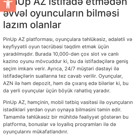
PinUp AZ istifadə etmədən
əvvəl oyuncuların bilməsi
lazım olanlar
PinUp AZ platforması, oyunçulara təhlükəsiz, ədalətli və
keyfiyyətli oyun təcrübəsi təqdim etmək üçün
yaradılmışdır. Burada 10,000-dən çox slot və canlı
kazino oyunu mövcuddur ki, bu da istifadəçilərə geniş
seçim imkanı verir. Ayrıca, 24/7 müştəri dəstəyi ilə
istifadəçilərin suallarına tez cavab verilir. Oyunçular,
AZN ilə həm depozit, həm də çıxarış edə bilərlər ki, bu
da yerli oyunçular üçün böyük rahatlıq yaradır.
PinUp AZ, həmçinin, mobil tətbiq vasitəsi ilə oyunçuların
istədikləri yerdən oyun oynaya bilməsini təmin edir.
Tamamilə təhlükəsiz bir mühitdə fəaliyyət göstərən bu
platforma, bonuslar və loyallıq proqramları ilə də
oyunçularını mükafatlandırır.