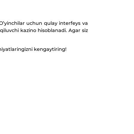
 O’yinchilar uchun qulay interfeys va
qiluvchi kazino hisoblanadi. Agar siz
niyatlaringizni kengaytiring!