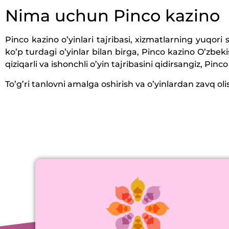
Nima uchun Pinco kazino
Pinco kazino o’yinlari tajribasi, xizmatlarning yuqori
ko’p turdagi o’yinlar bilan birga, Pinco kazino O’zbek
qiziqarli va ishonchli o’yin tajribasini qidirsangiz, Pin
To’g’ri tanlovni amalga oshirish va o’yinlardan zavq ol