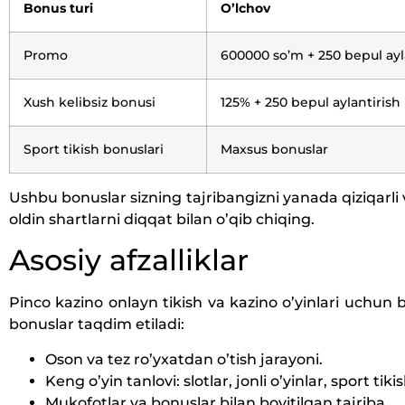
Bonus turi
O’lchov
Promo
600000 so’m + 250 bepul ayl
Xush kelibsiz bonusi
125% + 250 bepul aylantirish
Sport tikish bonuslari
Maxsus bonuslar
Ushbu bonuslar sizning tajribangizni yanada qiziqarli 
oldin shartlarni diqqat bilan o’qib chiqing.
Asosiy afzalliklar
Pinco kazino onlayn tikish va kazino o’yinlari uchun b
bonuslar taqdim etiladi:
Oson va tez ro’yxatdan o’tish jarayoni.
Keng o’yin tanlovi: slotlar, jonli o’yinlar, sport tikis
Mukofotlar va bonuslar bilan boyitilgan tajriba.