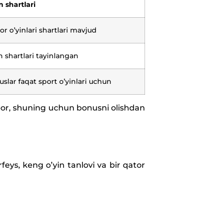
n shartlari
r o’yinlari shartlari mavjud
n shartlari tayinlangan
slar faqat sport o’yinlari uchun
i bor, shuning uchun bonusni olishdan
feys, keng o’yin tanlovi va bir qator