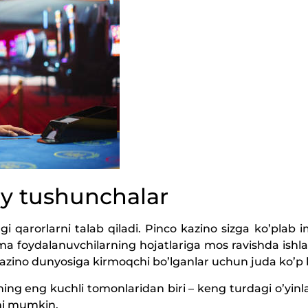
siy tushunchalar
gi qarorlarni talab qiladi. Pinco kazino sizga ko’plab
tforma foydalanuvchilarning hojatlariga mos ravishda ish
o kazino dunyosiga kirmoqchi bo’lganlar uchun juda ko’p
uning eng kuchli tomonlaridan biri – keng turdagi o’yinlar
shi mumkin.