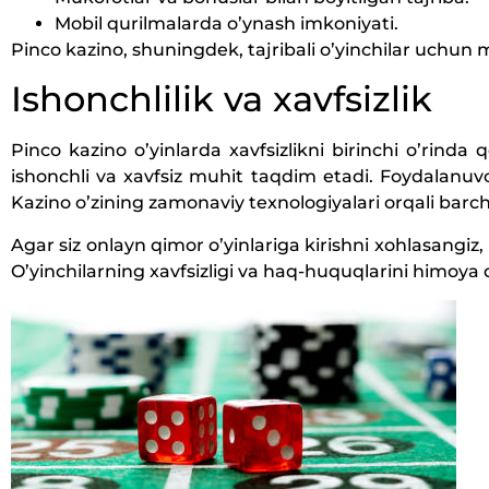
Mobil qurilmalarda o’ynash imkoniyati.
Pinco kazino, shuningdek, tajribali o’yinchilar uchun ma
Ishonchlilik va xavfsizlik
Pinco kazino o’yinlarda xavfsizlikni birinchi o’rinda
ishonchli va xavfsiz muhit taqdim etadi. Foydalanuv
Kazino o’zining zamonaviy texnologiyalari orqali barch
Agar siz onlayn qimor o’yinlariga kirishni xohlasangiz, P
O’yinchilarning xavfsizligi va haq-huquqlarini himoya 