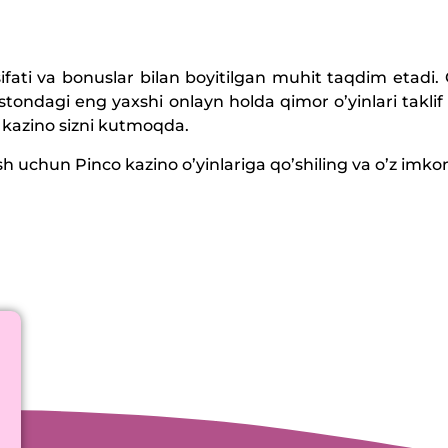
 sifati va bonuslar bilan boyitilgan muhit taqdim etadi.
istondagi eng yaxshi onlayn holda qimor o’yinlari taklif 
co kazino sizni kutmoqda.
ish uchun Pinco kazino o’yinlariga qo’shiling va o’z imko