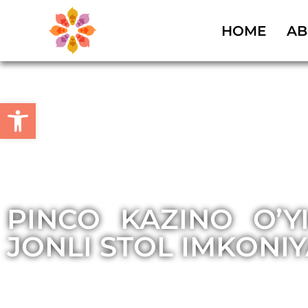
HOME
AB
Open toolbar
PINCO KAZINO O’Y
JONLI STOL IMKONIY