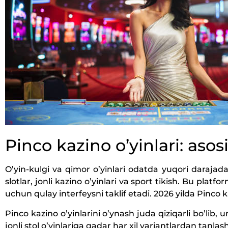
Pinco kazino o’yinlari: aso
O’yin-kulgi va qimor o’yinlari odatda yuqori darajada
slotlar, jonli kazino o’yinlari va sport tikish. Bu pla
uchun qulay interfeysni taklif etadi. 2026 yilda Pinc
Pinco kazino o’yinlarini o’ynash juda qiziqarli bo’lib, 
jonli stol o’yinlariga qadar har xil variantlardan tanla