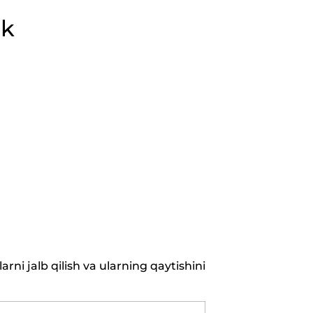
ak
rni jalb qilish va ularning qaytishini