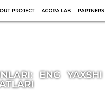
OUT PROJECT
AGORA LAB
PARTNERS
INLARI: ENG YAXSH
ATLARI