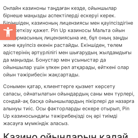
Онлайн казиноны таңдаған кезде, ойыншылар
бірнеше маңызды аспектілерді ескеруі керек.
Біріншіден, казиноның лицензиясы мен қауіпсіздігіне
Open toolbar
көз жеткізу қажет. Pin Up казиносы Мальта ойын
басқармасының лицензиясына ие, бұл оның заңды
және қауіпсіз екенін растайды. Екіншіден, төлем
әдістерінің әртүрлілігі мен шығарудың жылдамдығы
да маңызды. Бонустар мен ұсыныстар да
ойыншылар үшін үлкен рөл атқарады, өйткені олар
ойын тәжірибесін жақсартады.
Сонымен қатар, клиенттерге қызмет көрсету
сапасы, ойнатылатын ойындардың саны мен түрлері,
сондай-ақ басқа ойыншылардың пікірлері де назарға
алынуы тиіс. Осы факторларды ескере отырып, Pin
Up казиносындағы тәжірибеңізді оң әрі тиімді
жасауға мүмкіндік аласыз.
Казино ойындарын қалай