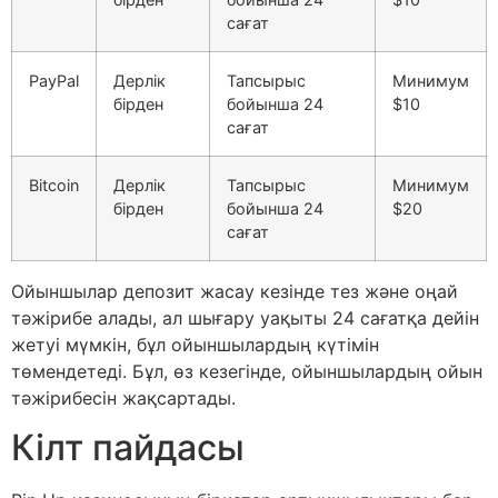
сағат
PayPal
Дерлік
Тапсырыс
Минимум
бірден
бойынша 24
$10
сағат
Bitcoin
Дерлік
Тапсырыс
Минимум
бірден
бойынша 24
$20
сағат
Ойыншылар депозит жасау кезінде тез және оңай
тәжірибе алады, ал шығару уақыты 24 сағатқа дейін
жетуі мүмкін, бұл ойыншылардың күтімін
төмендетеді. Бұл, өз кезегінде, ойыншылардың ойын
тәжірибесін жақсартады.
Кілт пайдасы