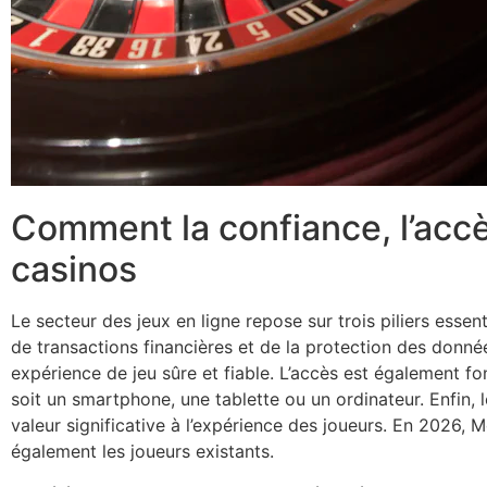
Comment la confiance, l’acc
casinos
Le secteur des jeux en ligne repose sur trois piliers essent
de transactions financières et de la protection des donné
expérience de jeu sûre et fiable. L’accès est également f
soit un smartphone, une tablette ou un ordinateur. Enfin,
valeur significative à l’expérience des joueurs. En 2026, 
également les joueurs existants.