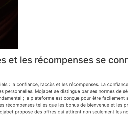
ès et les récompenses se con
iels : la confiance, l’accès et les récompenses. La confiance 
es personnelles. Mojabet se distingue par ses normes de sé
ondamental ; la plateforme est conçue pour être facilement a
 les récompenses telles que les bonus de bienvenue et les p
Mojabet propose des offres qui attirent non seulement les no