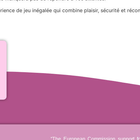
ience de jeu inégalée qui combine plaisir, sécurité et réc
“The European Commission support for 