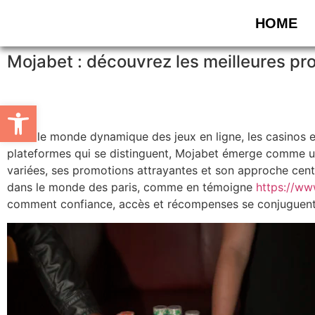
HOME
Mojabet : découvrez les meilleures pro
Open toolbar
Dans le monde dynamique des jeux en ligne, les casinos et 
plateformes qui se distinguent, Mojabet émerge comme un
variées, ses promotions attrayantes et son approche centr
dans le monde des paris, comme en témoigne
https://ww
comment confiance, accès et récompenses se conjuguent d