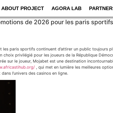
ABOUT PROJECT
AGORA LAB
PARTNER
motions de 2026 pour les paris sportif
les paris sportifs continuent d’attirer un public toujours 
 choix privilégié pour les joueurs de la République Démoc
ée sur le joueur, Mojabet est une destination incontournab
w.africastihub.org/
, qui met en lumière les meilleures optio
ans l’univers des casinos en ligne.