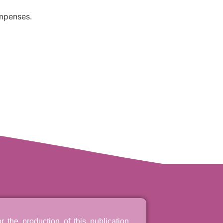
ompenses.
the production of this publication