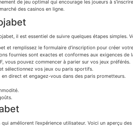
nement de jeu optimal qui encourage les joueurs à s’inscrire
e marché des casinos en ligne.
jabet
ojabet, il est essentiel de suivre quelques étapes simples.
t et remplissez le formulaire d’inscription pour créer vot
ons fournies sont exactes et conformes aux exigences de l
 vous pouvez commencer à parier sur vos jeux préférés.
t sélectionnez vos jeux ou paris sportifs.
u en direct et engagez-vous dans des paris prometteurs.
mmodité.
goûts.
jabet
i améliorent l’expérience utilisateur. Voici un aperçu des 