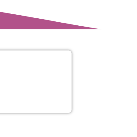
 the production of this
orsement of the contents
thors, and the Commission
 which may be made of the