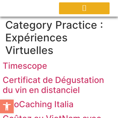
CONTACTEZ NOUS
Category Practice :
Expériences
Virtuelles
Timescope
Certificat de Dégustation
du vin en distanciel
Ouvrir la barre d’outils
GeoCaching Italia