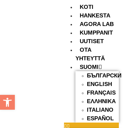
KOTI
HANKESTA
AGORA LAB
KUMPPANIT
UUTISET
OTA
YHTEYTTÄ
SUOMI
БЪЛГАРСКИ
ENGLISH
FRANÇAIS
Open toolbar
ΕΛΛΗΝΙΚΆ
ITALIANO
ESPAÑOL