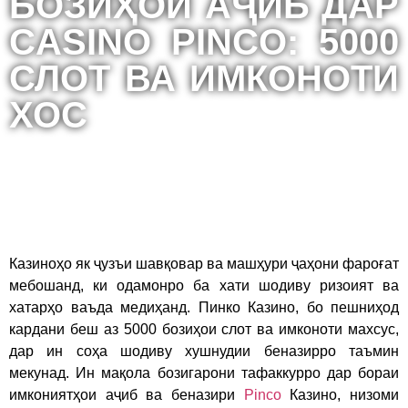
БОЗИҲОИ АҶИБ ДАР
CASINO PINCO: 5000
СЛОТ ВА ИМКОНОТИ
ХОС
Казиноҳо як ҷузъи шавқовар ва машҳури ҷаҳони фароғат
мебошанд, ки одамонро ба хати шодиву ризоият ва
хатарҳо ваъда медиҳанд. Пинко Казино, бо пешниҳод
кардани беш аз 5000 бозиҳои слот ва имконоти махсус,
дар ин соҳа шодиву хушнудии беназирро таъмин
мекунад. Ин мақола бозигарони тафаккурро дар бораи
имкониятҳои аҷиб ва беназири
Pinco
Казино, низоми