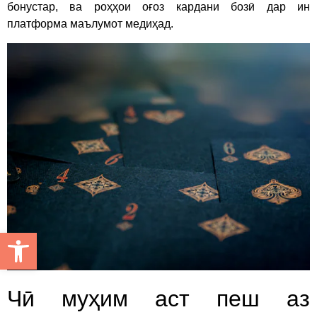
бонустар, ва роҳҳои оғоз кардани бозӣ дар ин
платформа маълумот медиҳад.
Open toolbar
Чӣ муҳим аст пеш аз