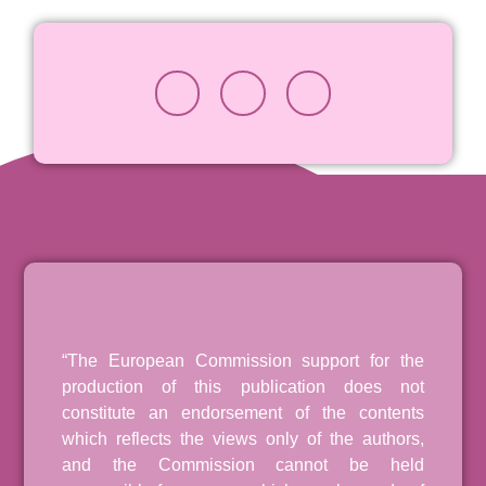
“The European Commission support for the
production of this publication does not
constitute an endorsement of the contents
which reflects the views only of the authors,
and the Commission cannot be held