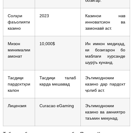
бозигар.
Солҳои
2023
Казинои нав
фаъолияти
инноватсион ва
казино
замонавӣ аст.
Мизон
10,000$
Ин имкон медиҳад,
минималии
ки бозигарон бо
амонат
маблағи хурсанде
шурӯъ кунанд.
Тасдиқи
Тасдиқи талаб
Эътимоднокии
пардохтҳои
карда мешавад
казино дар пардохт
калон
ҷолиб аст.
Лицензия
Curacao eGaming
Эътимоднокии
казино ва амниятро
таъмин мекунад.