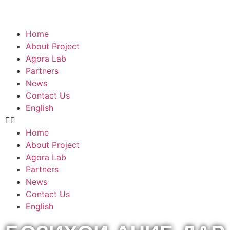
Home
About Project
Agora Lab
Partners
News
Contact Us
English
Home
About Project
Agora Lab
Partners
News
Contact Us
English