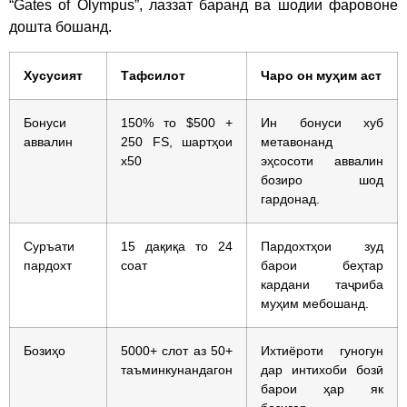
“Gates of Olympus”, лаззат баранд ва шодии фаровоне
дошта бошанд.
Хусусият
Тафсилот
Чаро он муҳим аст
Бонуси
150% то $500 +
Ин бонуси хуб
аввалин
250 FS, шартҳои
метавонанд
х50
эҳсосоти аввалин
бозиро шод
гардонад.
Суръати
15 дақиқа то 24
Пардохтҳои зуд
пардохт
соат
барои беҳтар
кардани таҷриба
муҳим мебошанд.
Бозиҳо
5000+ слот аз 50+
Ихтиёроти гуногун
таъминкунандагон
дар интихоби бозӣ
барои ҳар як