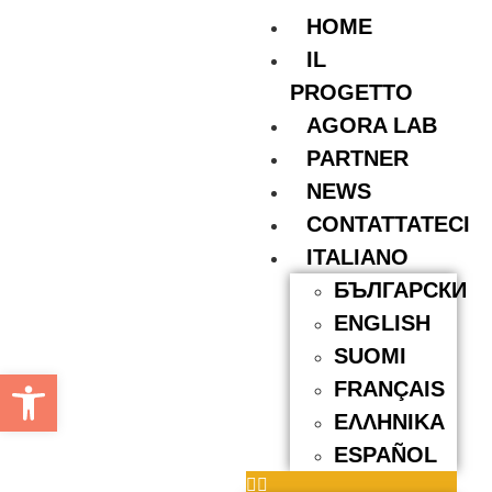
HOME
IL
PROGETTO
AGORA LAB
PARTNER
NEWS
CONTATTATECI
ITALIANO
БЪЛГАРСКИ
ENGLISH
SUOMI
Apri la barra degli strumenti
FRANÇAIS
ΕΛΛΗΝΙΚΆ
ESPAÑOL