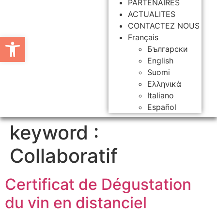
PARTENAIRES
ACTUALITES
CONTACTEZ NOUS
Ouvrir la barre d’outils
Français
Български
English
Suomi
Ελληνικά
Italiano
Español
keyword :
Collaboratif
Certificat de Dégustation
du vin en distanciel