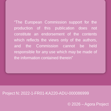
“The European Commission support for the
production of this publication does not
constitute an endorsement of the contents
which reflects the views only of the authors,
and the Commission cannot be held
responsible for any use which may be made of
the information contained therein”
Project N: 2022-1-FR01-KA220-ADU-000086999
© 2026 – Agora Project