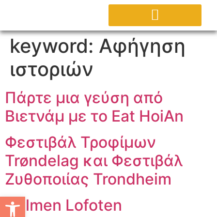
ΕΡΓΑΣΤΗΡΙΟ AGORA
ΕΠΙΚΟΙΝΩΝΗΣΤΕ ΜΑΖΙ ΜΑΣ
keyword:
Αφήγηση
ιστοριών
Πάρτε μια γεύση από
Βιετνάμ με το Eat HoiAn
Φεστιβάλ Τροφίμων
Trøndelag και Φεστιβάλ
Ζυθοποιίας Trondheim
Ανοίξτε τη γραμμή εργαλείων
Holmen Lofoten