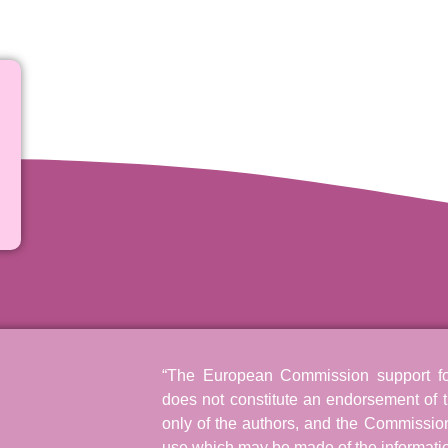
“The European Commission support for 
does not constitute an endorsement of t
only of the authors, and the Commissio
use which may be made of the informatio