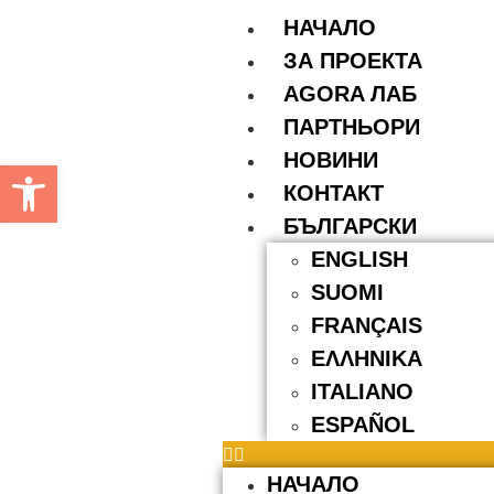
НАЧАЛО
ЗА ПРОЕКТА
AGORA ЛАБ
ПАРТНЬОРИ
НОВИНИ
Open toolbar
КОНТАКТ
БЪЛГАРСКИ
ENGLISH
SUOMI
FRANÇAIS
ΕΛΛΗΝΙΚΆ
ITALIANO
ESPAÑOL
НАЧАЛО